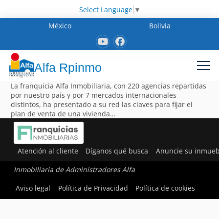
Select Language
▼
México
Bolivia
Alfa Rpinmo
La franquicia Alfa Inmobiliaria, con 220 agencias repartidas
por nuestro país y por 7 mercados internacionales
distintos, ha presentado a su red las claves para fijar el
plan de venta de una vivienda…
Atención al cliente
Díganos qué busca
Anuncie su inmueb
Inmobiliaria de Administradores Alfa
Aviso legal
Política de Privacidad
Política de cookies