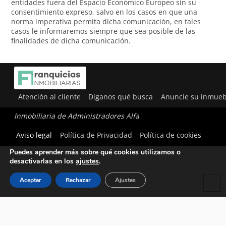
entidades fuera del Espacio Económico Europeo sin su
consentimiento expreso, salvo en los casos en que una
norma imperativa permita dicha comunicación, en tales
casos le informaremos siempre que sea posible de las
finalidades de dicha comunicación.
Atención al cliente
Díganos qué busca
Anuncie su inmueb
Inmobiliaria de Administradores Alfa
Utilizamos cookies para ofrecerte la mejor experiencia en
Aviso legal
Política de Privacidad
Política de cookies
nuestra web.
Puedes aprender más sobre qué cookies utilizamos o
desactivarlas en los
ajustes
.
Aceptar
Rechazar
Ajustes