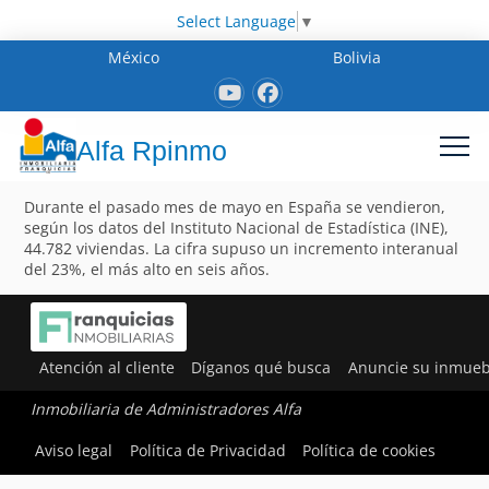
Select Language
▼
México
Bolivia
Alfa Rpinmo
Durante el pasado mes de mayo en España se vendieron,
según los datos del Instituto Nacional de Estadística (INE),
44.782 viviendas. La cifra supuso un incremento interanual
del 23%, el más alto en seis años.
Atención al cliente
Díganos qué busca
Anuncie su inmueb
Inmobiliaria de Administradores Alfa
Aviso legal
Política de Privacidad
Política de cookies