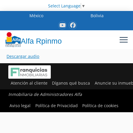
Select Language
▼
México
Bolivia
Alfa Rpinmo
Descargar audio
Atención al cliente
Díganos qué busca
Anuncie su inmueb
Inmobiliaria de Administradores Alfa
Aviso legal
Política de Privacidad
Política de cookies