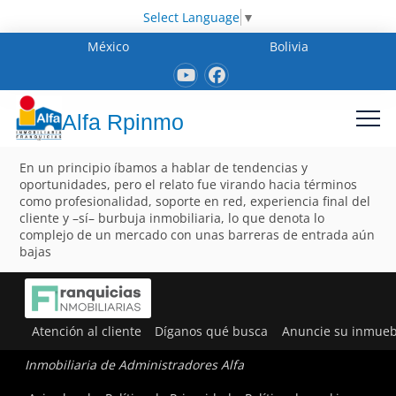
Select Language
▼
México
Bolivia
Alfa Rpinmo
En un principio íbamos a hablar de tendencias y
oportunidades, pero el relato fue virando hacia términos
como profesionalidad, soporte en red, experiencia final del
cliente y –sí– burbuja inmobiliaria, lo que denota lo
complejo de un mercado con unas barreras de entrada aún
bajas
Atención al cliente
Díganos qué busca
Anuncie su inmueb
Inmobiliaria de Administradores Alfa