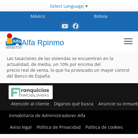
Select Language
▼
México
Bolivia
Alfa Rpinmo
Las tasaciones de las viviendas se encuentran en la
actualidad, de media, un 10% por encima del
precio real de venta, lo que ha provocado un mayor control
del Banco de España
Atención al cliente
Díganos qué busca
Anuncie su inmueb
Inmobiliaria de Administradores Alfa
Aviso legal
Política de Privacidad
Política de cookies