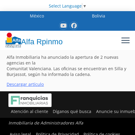
Select Language
▼
México
Bolivia
Alfa Rpinmo
Alfa Inmobiliaria ha anunciado la apertura de 2 nuevas
agencias en la
Comunitat Valenciana. Las oficinas se encuentran en Silla y
Burjassot, según ha informado la cadena.
Descargar artícul
o
Atención al cliente
Díganos qué busca
Anuncie su inmueb
Inmobiliaria de Administradores Alfa
Aviso legal
Política de Privacidad
Política de cookies