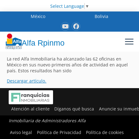
Select Language
▼
México
Bolivia
Alfa Rpinmo
La red Alfa Inmobiliaria ha alcanzado las 62 oficinas en
México en sus nuevo primeros años de actividad en aquel
país. Estos resultados han sido
Descargar artículo.
Atención al cliente
Díganos qué busca
Anuncie su inmueb
Inmobiliaria de Administradores Alfa
Aviso legal
Política de Privacidad
Política de cookies