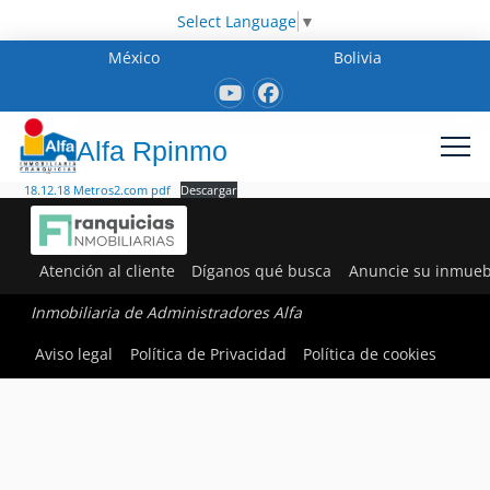
Select Language
▼
México
Bolivia
Alfa Rpinmo
18.12.18 Metros2.com pdf
Descargar
Atención al cliente
Díganos qué busca
Anuncie su inmueb
Inmobiliaria de Administradores Alfa
Aviso legal
Política de Privacidad
Política de cookies