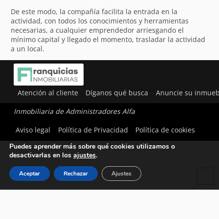
De este modo, la compañía facilita la entrada en la
actividad, con todos los conocimientos y herramientas
necesarias, a cualquier emprendedor arriesgando el
mínimo capital y llegado el momento, trasladar la actividad
a un local.
Atención al cliente
Díganos qué busca
Anuncie su inmueb
Inmobiliaria de Administradores Alfa
Utilizamos cookies para ofrecerte la mejor experiencia en
Aviso legal
Política de Privacidad
Política de cookies
nuestra web.
Puedes aprender más sobre qué cookies utilizamos o
desactivarlas en los
ajustes
.
Aceptar
Rechazar
Ajustes