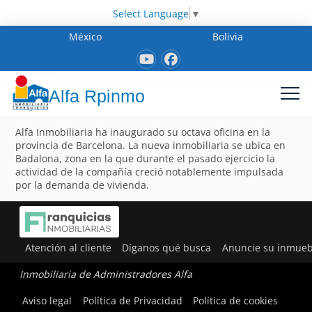
Select Language
▼
México
Bolivia
Alfa Rpinmo
Alfa Inmobiliaria ha inaugurado su octava oficina en la
provincia de Barcelona. La nueva inmobiliaria se ubica en
Badalona, zona en la que durante el pasado ejercicio la
actividad de la compañía creció notablemente impulsada
por la demanda de vivienda.
Atención al cliente
Díganos qué busca
Anuncie su inmueb
Inmobiliaria de Administradores Alfa
Aviso legal
Política de Privacidad
Política de cookies