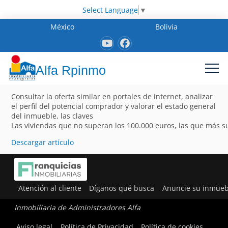
Select Language
▼
México
Bolivia
Alfa Rpinmo
Consultar la oferta similar en portales de internet, analizar
el perfil del potencial comprador y valorar el estado general
del inmueble, las claves
Las viviendas que no superan los 100.000 euros, las que más 
Descargar artículo
Atención al cliente
Díganos qué busca
Anuncie su inmueb
Inmobiliaria de Administradores Alfa
Aviso legal
Política de Privacidad
Política de cookies