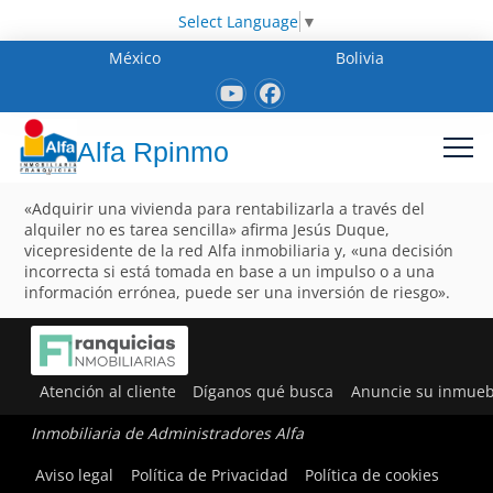
Select Language
▼
México
Bolivia
Alfa Rpinmo
«Adquirir una vivienda para rentabilizarla a través del
alquiler no es tarea sencilla» afirma Jesús Duque,
vicepresidente de la red Alfa inmobiliaria y, «una decisión
incorrecta si está tomada en base a un impulso o a una
información errónea, puede ser una inversión de riesgo».
Atención al cliente
Díganos qué busca
Anuncie su inmueb
Inmobiliaria de Administradores Alfa
Aviso legal
Política de Privacidad
Política de cookies