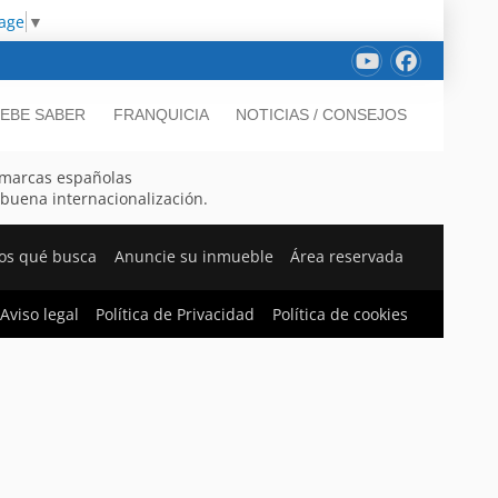
uage
▼
EBE SABER
FRANQUICIA
NOTICIAS / CONSEJOS
marcas españolas
 buena internacionalización.
os qué busca
Anuncie su inmueble
Área reservada
Aviso legal
Política de Privacidad
Política de cookies