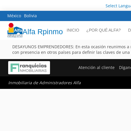
Select Lang
México
Bolivia
Alfa Rpinmo
INICIO
¿POR QUÉ ALFA?
D
DESAYUNOS EMPRENDEDORES: En esta ocasión reunimos a 
con presencia en otros países para definir las claves de una
Atención al cliente
Dígan
Inmobiliaria de Administradores Alfa