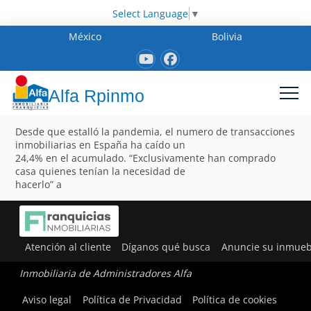
Select Language
▼
México
Bolivia
Alfa Rpinmo
Desde que estalló la pandemia, el numero de transacciones
inmobiliarias en España ha caído un
24,4% en el acumulado. “Exclusivamente han comprado
casa quienes tenían la necesidad de
hacerlo” a
Atención al cliente
Díganos qué busca
Anuncie su inmueb
Inmobiliaria de Administradores Alfa
Aviso legal
Política de Privacidad
Política de cookies