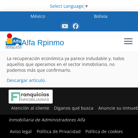
Select Language
▼
México
Bolivia
Alfa Rpinmo
La recuperación económica ya parece indudable y, todos
aquellos que operamos en el sector inmobiliario, no
podemos más que confirmarlo.
Descargar artículo
.
Atención al cliente
Díganos qué busca
Anuncie su inmueb
Inmobiliaria de Administradores Alfa
Aviso legal
Política de Privacidad
Política de cookies