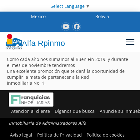
Select Language
▼
México
Bolivia
Alfa Rpinmo
Como cada año nos sumamos al Buen Fin 2019, y durante
el mes de noviembre tendremos
una excelente promoción que te dará la oportunidad de
cumplir la meta de pertenecer a la Red
Inmobiliaria No. 1.
Atención al cliente
Díganos qué busca
Anuncie su inmueb
Inmobiliaria de Administradores Alfa
Aviso legal
Política de Privacidad
Política de cookies