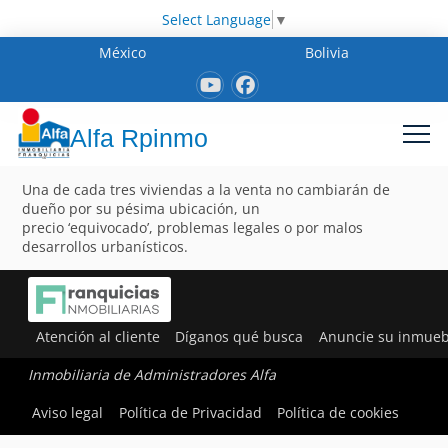
Select Language
▼
México
Bolivia
Alfa Rpinmo
Una de cada tres viviendas a la venta no cambiarán de
dueño por su pésima ubicación, un
precio ‘equivocado’, problemas legales o por malos
desarrollos urbanísticos.
Atención al cliente
Díganos qué busca
Anuncie su inmueb
Inmobiliaria de Administradores Alfa
Aviso legal
Política de Privacidad
Política de cookies