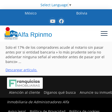
Select Language
▼
México
Bolivia
Alfa Rpinmo
Solo el 17% de los compradores acude al notario sin pasar
antes por si entidad bancaria » lo más prudente sería no
adelantar ninguna señal al vendedor antes de pasar por el
banco» …
Descargar artículo.
Atención al cliente
Díganos qué busca
Anuncie su inmueb
Inmobiliaria de Administradores Alfa
Aviso legal
Política de Privacidad
Política de cookies