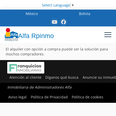
Select Language
▼
México
Bolivia
Alfa Rpinmo
El alquiler con opción a compra puede ser la solución para
muchos compradores.
Atención al cliente
Díganos qué busca
Anuncie su inmueb
Inmobiliaria de Administradores Alfa
Aviso legal
Política de Privacidad
Política de cookies