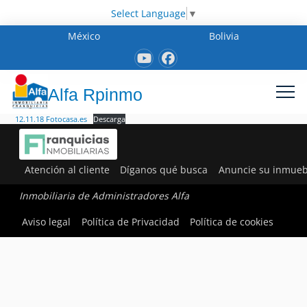
Select Language
▼
México
Bolivia
Alfa Rpinmo
12.11.18 Fotocasa.es
Descarga
Atención al cliente
Díganos qué busca
Anuncie su inmueb
Inmobiliaria de Administradores Alfa
Aviso legal
Política de Privacidad
Política de cookies