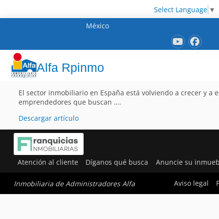
Select Language
▼
México
Alfa Rpinmo
El sector inmobiliario en España está volviendo a crecer y a
emprendedores que buscan ….
Descargar artículo
Atención al cliente
Díganos qué busca
Anuncie su inmueb
Aviso legal
Inmobiliaria de Administradores Alfa