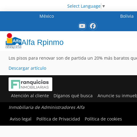
Select Language
▼
México
Bolivia
Alfa Rpinmo
Los pisos para renovar son de partida un 20% más baratos que
Descargar artículo
Atención al cliente
Díganos qué busca
Anuncie su inmueb
Inmobiliaria de Administradores Alfa
Aviso legal
Política de Privacidad
Política de cookies