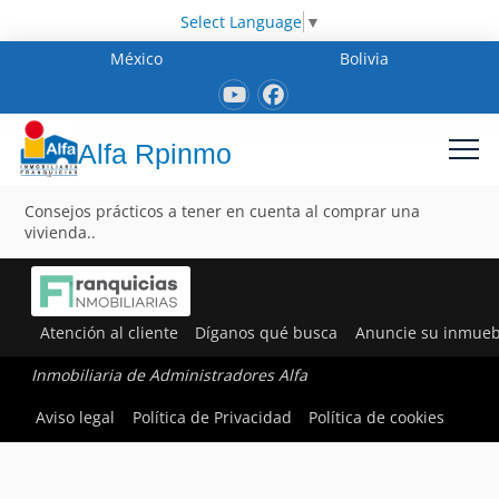
Select Language
▼
México
Bolivia
Alfa Rpinmo
Consejos prácticos a tener en cuenta al comprar una
vivienda..
Atención al cliente
Díganos qué busca
Anuncie su inmueb
Inmobiliaria de Administradores Alfa
Aviso legal
Política de Privacidad
Política de cookies