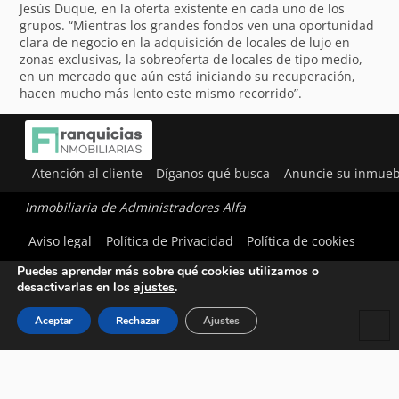
Jesús Duque, en la oferta existente en cada uno de los
grupos. “Mientras los grandes fondos ven una oportunidad
clara de negocio en la adquisición de locales de lujo en
zonas exclusivas, la sobreoferta de locales de tipo medio,
en un mercado que aún está iniciando su recuperación,
hacen mucho más lento este mismo recorrido”.
Atención al cliente
Díganos qué busca
Anuncie su inmueb
Inmobiliaria de Administradores Alfa
Utilizamos cookies para ofrecerte la mejor experiencia en
Aviso legal
Política de Privacidad
Política de cookies
nuestra web.
Puedes aprender más sobre qué cookies utilizamos o
desactivarlas en los
ajustes
.
Aceptar
Rechazar
Ajustes