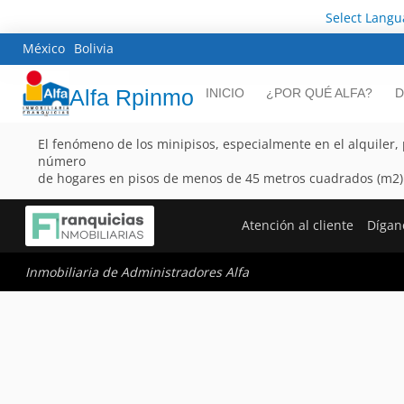
Select Lang
México
Bolivia
Alfa Rpinmo
INICIO
¿POR QUÉ ALFA?
D
El fenómeno de los minipisos, especialmente en el alquiler,
número
de hogares en pisos de menos de 45 metros cuadrados (m2) 
Atención al cliente
Dígan
Inmobiliaria de Administradores Alfa