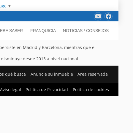
uage
▼
EBE SABER
FRANQUICIA
NOTICIAS / CONSEJOS
 persiste en Madrid y Barcelona, mientras que el
disminuye desde 2013 a nivel nacional.
os qué busca
Anuncie su inmueble
Área reservada
Aviso legal
Política de Privacidad
Política de cookies