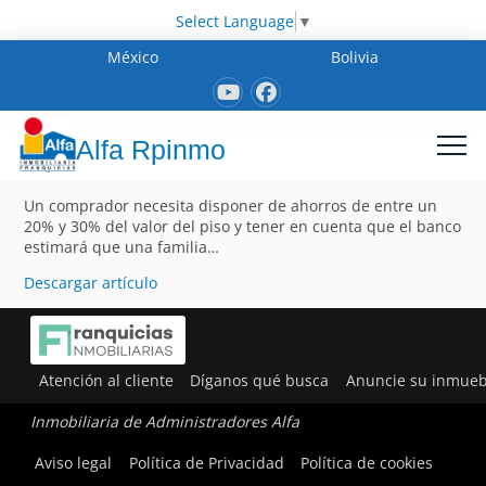
Select Language
▼
México
Bolivia
Alfa Rpinmo
Un comprador necesita disponer de ahorros de entre un
20% y 30% del valor del piso y tener en cuenta que el banco
estimará que una familia…
Descargar artículo
Atención al cliente
Díganos qué busca
Anuncie su inmueb
Inmobiliaria de Administradores Alfa
Aviso legal
Política de Privacidad
Política de cookies