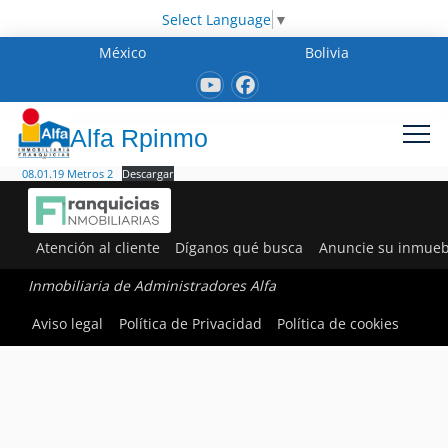
Select Language
▼
México
Bolivia
Alfa Rpinmo
08.01.19 Metros 2
Descargar
Atención al cliente
Díganos qué busca
Anuncie su inmueb
Inmobiliaria de Administradores Alfa
Aviso legal
Política de Privacidad
Política de cookies